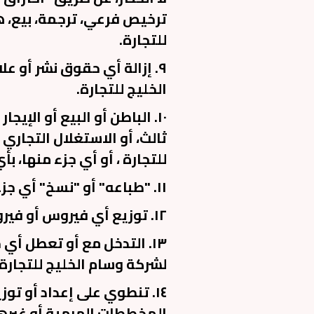
ترخيص فرعي، ترجمة، بيع، 
للتجارة.
٩. إزالة أي حقوق نشر أو 
الخليج للتجارة.
١٠. الباطن أو البيع أو الإ
ثالث، أو الاستغلال التجار
للتجارة ، أو أي جزء منها، 
١١. "طباعه" أو "نسخ" أي جزء من منصةشركة وسام الخليج للتجارة دون إذن خطي مسبق منا.
١٢. توزيع أي فيروس أو فيروس متنقل أو أي ملفات أو نصوص برمجية أو برامج مشابهة أو ضارة.
١٣. التدخل مع أو تعطل أي
لشركة وسام الخليج للتجارة 
١٤. تنطوي على إعداد أو تو
المخططات الهرمية أو غيرها 