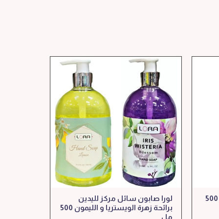
بف باف مبيد الصراصير و النمل 500
لورا صابون سائل مركز لليدين
برائحة زهرة الويستريا و الليمون 500
مل