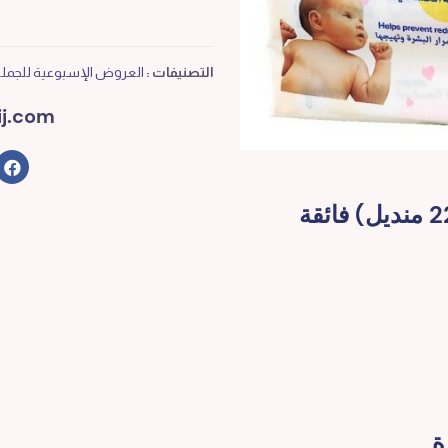
التصنيفات :
العروض الإسبوعية للجمل
j.com
جونسون مناديل وايبس للأطفال (224 منديل) فائقة
ة