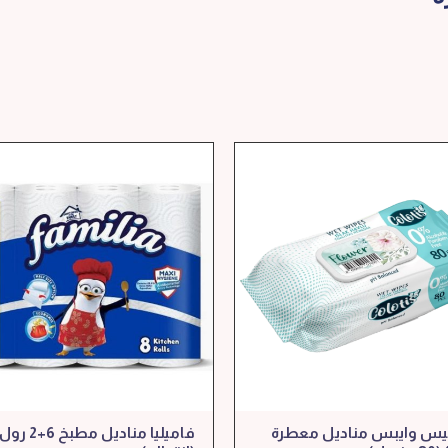
يس وايبس مناديل معطرة
فاميليا مناديل مطبخ 6+2 رول