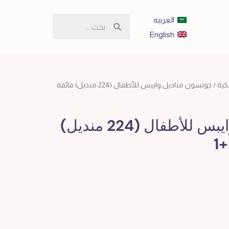
العربية
English
كية
/ جونسون مناديل وايبس للأطفال (224 منديل) فائقة
جونسون مناديل وايبس للأطفال (224 منديل)