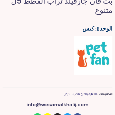
بت فان جارفيلد تراب القطط 5ل
متنوع
الوحدة: كيس
التصنيفات :
العناية بالحيوانات
,
سلايدر
info@wesamalkhalij.com