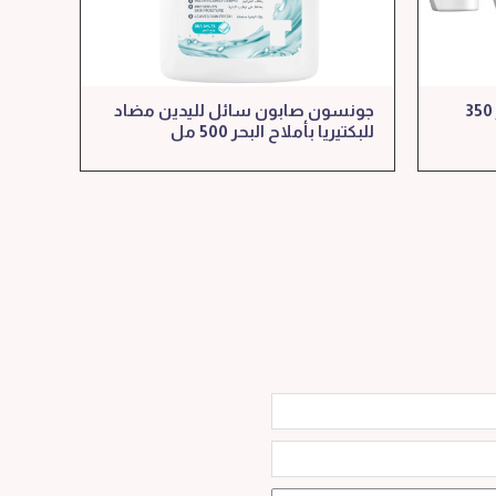
هيد اند شولدرز شامبو للشعر 350
جونسون صابون سائل لليدين مضاد
للبكتيريا بأملاح البحر 500 مل