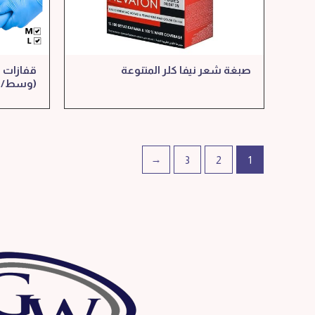
صبغة شعر نيفا كلر المتنوعة
قفازات ل
(وسط/كبير) 
←
3
2
1